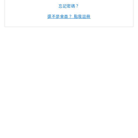
忘記密碼？
還不是會員？ 點我註冊