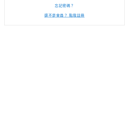
忘記密碼？
還不是會員？ 點我註冊