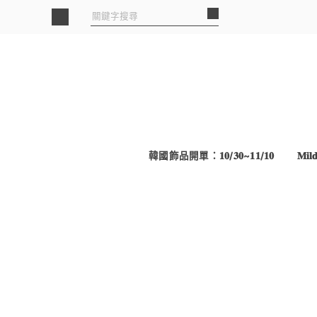
韓國飾品開單：𝟏𝟎/𝟑𝟎~𝟏𝟏/𝟏𝟎
𝐌𝐢