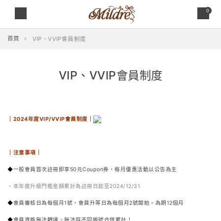
0
首頁
VIP、VVIP會員制度
VIP、VVIP會員制度
｜2024年度VIP/VVIP會員制度｜
｜注意事項｜
◆
一般會員首次註冊即享50元Coupon券，每月優惠活動以公告為主
・本年度升級門檻金額累計為註冊日起至2024/12/31
◆
會員審核日為每個月1號，會員升等日為每個月2號開始，為期12個月
◆
會員資格無法轉讓、無法與不同帳號合併累計！