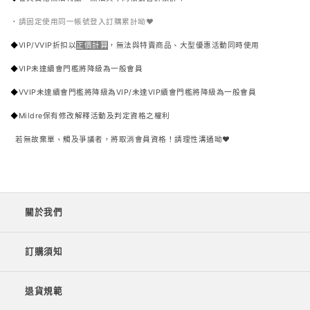
・
請固定使用同一帳號登入訂購累計呦♥︎
◆
VIP/VVIP折扣以
正價計算
，無法與特賣商品、大型優惠活動同時使用
◆
VIP未達續會門檻將降級為一般會員
◆
VVIP未達續會門檻將降級為VIP/未達VIP續會門檻將降級為一般會員
◆
Mildre保有修改解釋活動及判定資格之權利
若無故棄單、觸及爭議者，將取消會員資格！請理性溝通呦♥︎
關於我們
訂購須知
退貨規範