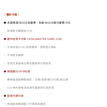
｜關於付款｜
◆ 本賣場滿1800元免運費，未達1800元需付運費70元
・ 商業配合運費為70元
◆ 國內信用卡付款 (VISA,MASTER CARD,JCB)
・ 交易流程以SSL加密機制，保障個人隱私
・ 不收取手續費
・ 完成交易後後台將自動更新付款狀態
◆ 網路銀行/ATM付款
・ 轉帳後填寫轉帳資訊：日期/金額/銀行代碼/後五碼
・ 12小時內對帳完成會手動更新付款狀態
◆ 超商代碼付款
・ 透過超商機器輸入代碼現金繳款