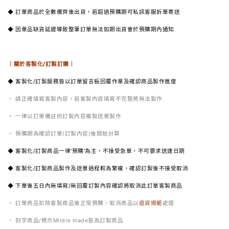
◆ 訂單商品於全數備齊後出貨，若超過預購期可私訊客服拆單寄送
◆ 因單品缺貨延遲導致整筆訂單無法如期出貨會於預購期內通知
｜關於客製化/訂製訂購｜
◆ 客製化/訂製服務皆以訂單留言板回覆作業及確認商品製作進度
・ 請正確填寫客製內容，若客製內容填寫不完整將無法製作
・ 一律以訂單備註的訂製內容複製送單製作
・ 預購期為確認訂單(訂製內容)後開始計算
◆ 客製化/訂製商品一律'預購'為主，不接受急單，不可要求送達日期
◆ 客製化/訂製商品製作及送單過程較為繁複，確認訂製後不接受取消
◆ 下單後五日內無填寫/無回覆訂製內容確認將取消此訂單客製商品
・ 訂單商品扣除客製商品後正常預購，取消商品以
退貨規範
處理
・ 刻字商品/標示Mildre made皆為訂製商品