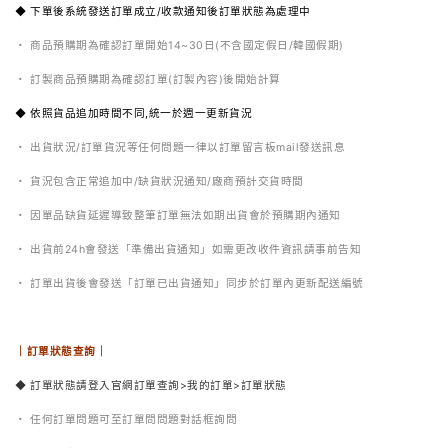
◆ 下單後系統發送訂單成立/收款通知後訂單狀態為處理中
・ 商品預購期為確認訂單開始14~30日(不含國定假日/韓國假期)
・ 訂製商品預購期為確認訂單(訂製內容)後開始計算
◆ 依照貨品追加時間不同,統一於週一更新貨況
・ 出貨狀況/訂單貨況等任何問題一律以訂單留言板mail發送訊息
・ 貨況包含正常追加中/缺貨狀況通知/廠商預計交貨時間
・
因單品缺貨延遲導致整筆訂單無法如期出貨會於預購期內通知
・ 出貨前24h會發送「準備出貨通知」如需更改收件資訊請事前告知
・ 訂單出貨後會發送「訂單已出貨通知」同步於訂單內更新配送編號
｜訂單狀態查詢｜
◆ 訂單狀態請登入官網訂單查詢>我的訂單>訂單狀態
・ 任何訂單問題可至訂單問問題對話框詢問