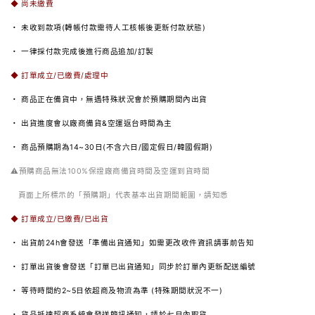
◆ 尚未繳費
・ 未收到款項(轉帳付款需待人工核帳後更新付款狀態)
・ 一律採付款完成後進行商品追加/訂製
◆ 訂單成立/已繳費/
處理中
・ 商品正在備貨中，無遇特殊狀況會於預購期間內出貨
・ 出貨進度會以廠商備貨&空運返台時間為主
・ 商品預購期為14~30日(不含六日/國定假日/韓國假期)
⚠️預購商品無法100%保證廠商備貨時間及空運到貨時間
頁面上所標示的「預購期」代表基本出貨期間範圍，請知悉
◆ 訂單成立/已繳費/已出貨
・ 出貨前24h會發送「準備出貨通知」如需更改收件資訊請事前告知
・ 訂單出貨後會發送「訂單已出貨通知」同步於訂單內更新配送編號
・ 等待時間約
2~5
日依超商及物流為準
(
特殊期間狀況不一
)
・ 貨品抵達超商系統會發送簡訊通知，請於七日內取貨