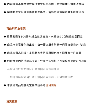
◆ 內容填寫不請楚會在製作前會與您確認，開始製作不得更改內容
◆ 製作時間會以廠商備貨時間為主，若遇瑕疵重製預購期將會延長
｜商品細節及包裝｜
◆
單筆消費滿800皆以紙盒包裝出貨，未滿$800包裝依商品而定
◆ 商品皆消毒後包裝出貨，每一筆訂單會附贈一個厚夾鏈袋(可加購)
◆ 商品皆實品拍攝，呈現狀態會因螢幕顯色度不同而有些許差異
◆ 純銀耳針因質地較為柔軟，些微彎折或細小耳扣痕跡屬於正常現象
・ 若發現耳針彎曲請自行調整回正常狀態即可
・ 耳扣耳環鬆脫可自行往上調回正常狀態，即可扣住卡榫
◆ 本賣場商品瑕疵判定標準請參考
退貨規範
｜貨況更新｜