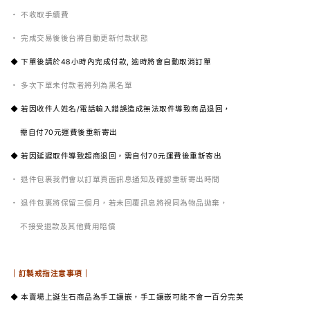
・ 不收取手續費
・ 完成交易後後台將自動更新付款狀態
◆ 下單後請於48小時內完成付款, 逾時將會自動取消訂單
・ 多次下單未付款者將列為黑名單
◆ 若因收件人姓名/電話輸入錯誤造成無法取件導致商品退回，
需自付70元運費後重新寄出
◆ 若因延遲取件導致超商退回，需自付70元運費後重新寄出
・
退件包裹我們會以訂單頁面訊息通知及確認重新寄出時間
・ 退件包裹將保留三個月，若未回覆訊息將視同為物品拋棄，
不接受退款及其他費用賠償
｜訂製戒指注意事項｜
◆ 本賣場上誕生石商品為手工鑲嵌，手工鑲嵌可能不會一百分完美