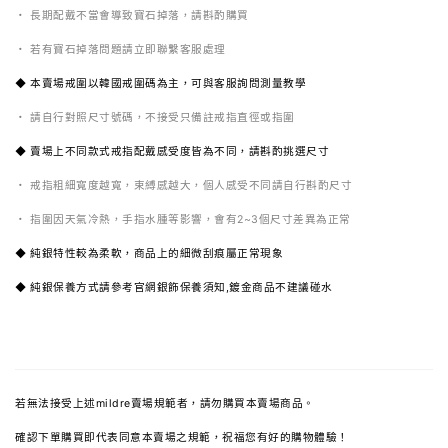
・ 長期配戴不當會導致寶石掉落，請斟酌購買
・ 若有寶石掉落問題請立即聯繫客服處理
◆ 本賣場戒圍以韓國戒圍碼為主，可與客服詢問測量教學
・ 請自行對照尺寸號碼，不接受只備註戒指直徑或指圍
◆ 賣場上不同款式戒指配戴感受度皆為不同，請斟酌挑選尺寸
・ 戒指粗細寬度越寬，束縛感越大，個人感受不同請自行斟酌尺寸
・ 指圍因天氣冷熱，手指水腫等影響，會有2~3個尺寸差異為正常
◆ 純銀特性較為柔軟，商品上的細微刮痕屬正常現象
◆ 純銀保養方式請參考官網銀飾保養須知,鍍金商品不建議碰水
若無法接受上述mildre賣場規範者，請勿購買本賣場商品。
確認下單購買即代表同意本賣場之規範，祝福您有好的購物體驗！