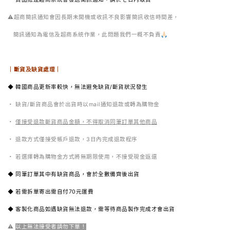
⚠️超商簡訊通知會因長期未開機或收訊不良影響簡訊收信時間差，
簡訊通知為電信及超商系統作業，此問題我們一概不負責🙏🏻
｜斷貨及缺貨處理｜
◆ 韓國商品更新率較快，無法避免缺貨/斷貨狀況發生
・
缺貨/斷貨商品會於出貨時以mail通知退款或轉為購物金
・
僅接受退款斷貨商品金額，不得取消同筆訂單其他商品
・ 退款方式僅接受帳戶退款，3日內完成退款程序
・ 若選擇轉為購物金方式將無期限使用，不接受現金返還
◆ 同筆訂單其中有缺貨商品，會於全數備齊後出貨
◆ 若需拆單寄出需自付70元運費
◆ 客製化商品如遇缺貨無法退款，需等待商品製作完成才會出貨
⚠️
以上無法接受者請勿下單！