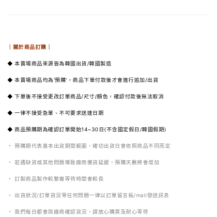
｜關於商品訂購｜
◆ 本賣場商品來源皆為韓國出貨/韓國製造
◆ 本賣場商品均為'預購'
，商品下單付款後才會進行追加/出貨
◆ 下單後不接受更改訂單商品/尺寸/顏色，確認付款後無法取消
◆ 一律不接受急單、不可要求送達日期
◆ 商品預購期為確認訂單開始14~30日(不含國定假日/韓國假期)
・ 預購期代表基本出貨期間範圍，確切出貨日會依照商品不同而定
・ 若遇缺貨或其他問題導致廠商備貨延遲，預購天數將會增加
・ 訂製商品製作較繁複等待時間會較長
・ 出貨狀況/訂單貨況等任何問題一律以訂單留言板/mail發送訊息
・ 我們每日都會與廠商確認貨況，請放心購買及耐心等待