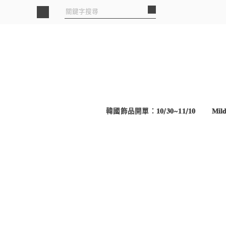
韓國飾品開單：𝟏𝟎/𝟑𝟎~𝟏𝟏/𝟏𝟎
𝐌𝐢