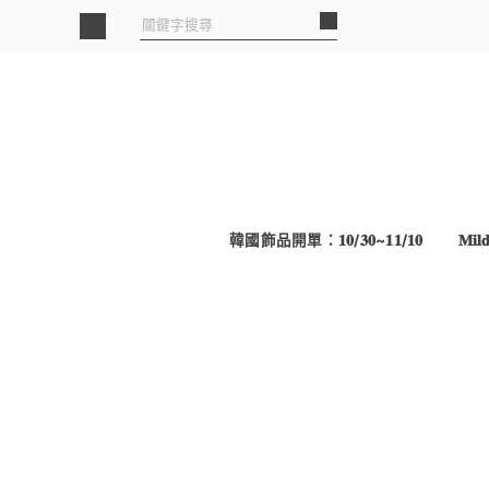
韓國飾品開單：𝟏𝟎/𝟑𝟎~𝟏𝟏/𝟏𝟎
𝐌𝐢